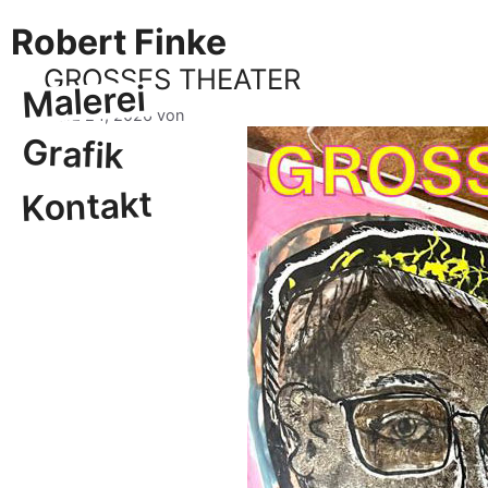
Zum
Robert Finke
Inhalt
springen
GROSSES THEATER
Malerei
März 24, 2026
von
BL
Grafik
Kontakt